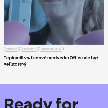
KAMPANE
CASE STUDY
VIDEO PRODUKCIA
Teplomili vs. Ľadové medvede: Office vie byť
neľútostný
Ready for