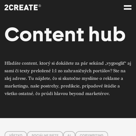
Content hub
Hľadáte content, ktorý si dokážete za pár sekúnd „vygoogliť“ aj
sami či texty preložené 1:1 zo zahraničných portálov? Ste na
zlej adrese. Tu nájdete, čo si skutočne myslíme o reklame a
marketingu, naše postrehy, predikcie, prípadové štúdie a
všetko ostatné, čo prúdi hlavou beyond marketérov.
VŠETKO
SOCIÁLNE SIETE
AI
COPYWRITING