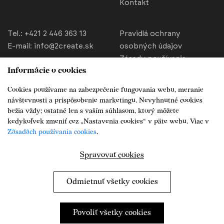
Kontakt
Tel.:
+421 2 446 363 13
Pravidlá ochrany
E-mail:
info@2create.sk
osobných údajov
Zásady používania
Informácie o cookies
cookies
Nastavenia cookies
Cookies používame na zabezpečenie fungovania webu, meranie
Všeobecné obchodné
návštevnosti a prispôsobenie marketingu. Nevyhnutné cookies
podmienky
bežia vždy; ostatné len s vaším súhlasom, ktorý môžete
kedykoľvek zmeniť cez „Nastavenia cookies“ v päte webu. Viac v
Podmienky zasielania SMS
Zásadách používania cookies
.
správ
Sociálne siete
Spravovať cookies
Odmietnuť všetky cookies
Povoliť všetky cookies