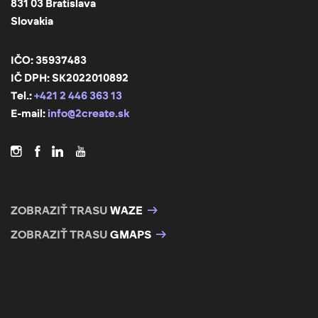
831 03 Bratislava
Slovakia
IČO: 35937483
IČ DPH: SK2022010892
Tel.:
+421 2 446 363 13
E-mail:
info@2create.sk
ZOBRAZIŤ TRASU
WAZE
ZOBRAZIŤ TRASU
GMAPS
+
−