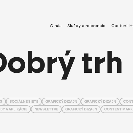
O nás
Služby a referencie
Content H
Dobrý trh
NG
SOCIÁLNE SIETE
GRAFICKÝ DIZAJN
GRAFICKÝ DIZAJN
CONT
BY A APLIKÁCIE
NEWSLETTRE
GRAFICKÝ DIZAJN
CONTENT MARK