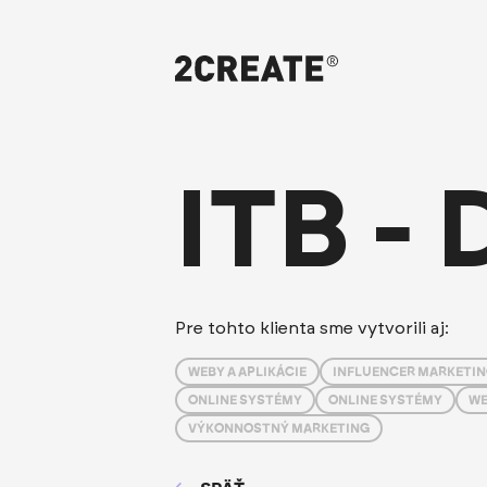
ITB - 
Pre tohto klienta sme vytvorili aj:
WEBY A APLIKÁCIE
INFLUENCER MARKETI
ONLINE SYSTÉMY
ONLINE SYSTÉMY
WE
VÝKONNOSTNÝ MARKETING