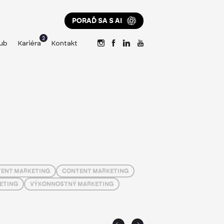
PORAĎ SA S AI
2
ub
Kariéra
Kontakt
ENT MARKETING
CONTENT MARKETING
ETING
VÝKONNOSTNÝ MARKETING