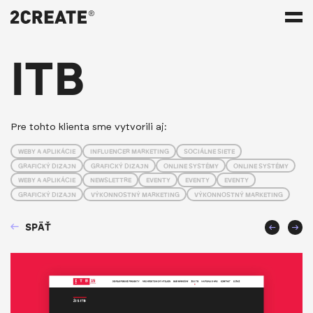
ITB
Pre tohto klienta sme vytvorili aj:
WEBY A APLIKÁCIE
INFLUENCER MARKETING
SOCIÁLNE SIETE
GRAFICKÝ DIZAJN
GRAFICKÝ DIZAJN
ONLINE SYSTÉMY
ONLINE SYSTÉMY
WEBY A APLIKÁCIE
NEWSLETTRE
EVENTY
EVENTY
EVENTY
GRAFICKÝ DIZAJN
VÝKONNOSTNÝ MARKETING
VÝKONNOSTNÝ MARKETING
SPÄŤ