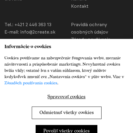
Kontakt
Tel.:
+421 2 446 363 13
Pravidlá ochrany
E-mail:
info@2create.sk
osobných údajov
Zásady používania
Informácie o cookies
cookies
Nastavenia cookies
Cookies používame na zabezpečenie fungovania webu, meranie
Všeobecné obchodné
návštevnosti a prispôsobenie marketingu. Nevyhnutné cookies
podmienky
bežia vždy; ostatné len s vaším súhlasom, ktorý môžete
kedykoľvek zmeniť cez „Nastavenia cookies“ v päte webu. Viac v
Podmienky zasielania SMS
Zásadách používania cookies
.
správ
Sociálne siete
Spravovať cookies
Odmietnuť všetky cookies
Povoliť všetky cookies